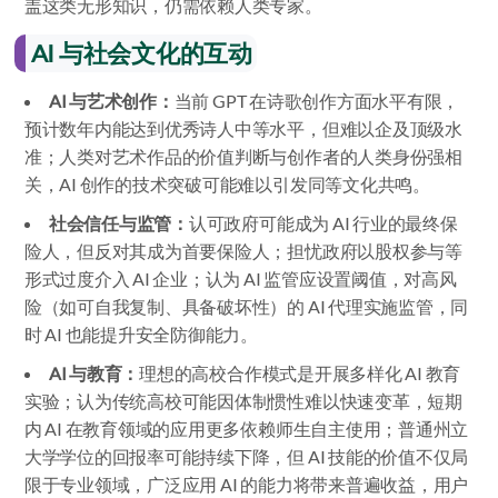
盖这类无形知识，仍需依赖人类专家。
AI 与社会文化的互动
AI 与艺术创作：
当前 GPT 在诗歌创作方面水平有限，
预计数年内能达到优秀诗人中等水平，但难以企及顶级水
准；人类对艺术作品的价值判断与创作者的人类身份强相
关，AI 创作的技术突破可能难以引发同等文化共鸣。
社会信任与监管：
认可政府可能成为 AI 行业的最终保
险人，但反对其成为首要保险人；担忧政府以股权参与等
形式过度介入 AI 企业；认为 AI 监管应设置阈值，对高风
险（如可自我复制、具备破坏性）的 AI 代理实施监管，同
时 AI 也能提升安全防御能力。
AI 与教育：
理想的高校合作模式是开展多样化 AI 教育
实验；认为传统高校可能因体制惯性难以快速变革，短期
内 AI 在教育领域的应用更多依赖师生自主使用；普通州立
大学学位的回报率可能持续下降，但 AI 技能的价值不仅局
限于专业领域，广泛应用 AI 的能力将带来普遍收益，用户