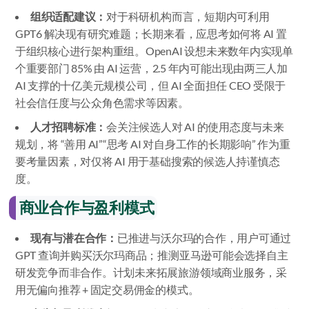
组织适配建议：
对于科研机构而言，短期内可利用
GPT6 解决现有研究难题；长期来看，应思考如何将 AI 置
于组织核心进行架构重组。OpenAI 设想未来数年内实现单
个重要部门 85% 由 AI 运营，2.5 年内可能出现由两三人加
AI 支撑的十亿美元规模公司，但 AI 全面担任 CEO 受限于
社会信任度与公众角色需求等因素。
人才招聘标准：
会关注候选人对 AI 的使用态度与未来
规划，将 “善用 AI”“思考 AI 对自身工作的长期影响” 作为重
要考量因素，对仅将 AI 用于基础搜索的候选人持谨慎态
度。
商业合作与盈利模式
现有与潜在合作：
已推进与沃尔玛的合作，用户可通过
GPT 查询并购买沃尔玛商品；推测亚马逊可能会选择自主
研发竞争而非合作。计划未来拓展旅游领域商业服务，采
用无偏向推荐 + 固定交易佣金的模式。