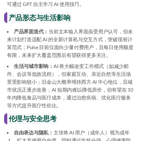
可通过 GPT 自主学习 AI 使用技巧。
产品形态与生活影响
产品界面迭代：
当前文本输入界面虽受用户认可，但未
来计划打造适配 AI 的全新计算机与交互方式，突破现有计
算范式；Pulse 目前仅面向少量付费用户，且每日使用额度
有限，未来扩大覆盖范围后有望获得更多关注。
生活与城市影响：
AI 将大幅改变工作模式（如减少邮
件、会议等低效流程），但家庭互动、亲近自然等生活场
景受影响较小；旧金山大概率维持西方 AI 中心地位，且城
市状况正逐步改善；AI 短期内难以降低房价，但有望在 10
年内降低食品与医疗成本，通过治愈疾病、优化医疗服务
等方式提升医疗性价比。
伦理与安全思考
自由表达与隐私：
主张将 AI 用户（成年人）视为成年
人，扩大其使用自由度，同时通过年龄分级、心理健康防