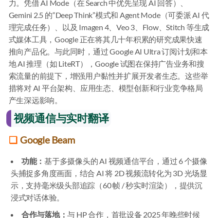
力。凭借 AI Mode（在 Search 中优先呈现 AI 回答）、
Gemini 2.5 的“Deep Think”模式和 Agent Mode（可委派 AI 代
理完成任务）、以及 Imagen 4、Veo 3、Flow、Stitch 等生成
式媒体工具，Google 正在将其几十年积累的研究成果快速
推向产品化。与此同时，通过 Google AI Ultra 订阅计划和本
地 AI 推理（如 LiteRT），Google 试图在保持广告业务和搜
索流量的前提下，增强用户黏性并扩展开发者生态。这些举
措将对 AI 平台架构、应用生态、模型创新和行业竞争格局
产生深远影响。
视频通信与实时翻译
Google Beam
功能：
基于多摄像头的 AI 视频通信平台，通过 6 个摄像
头捕捉多角度画面，结合 AI 将 2D 视频流转化为 3D 光场显
示，支持毫米级头部追踪（60 帧 / 秒实时渲染），提供沉
浸式对话体验。
合作与落地：
与 HP 合作，首批设备 2025 年晚些时候