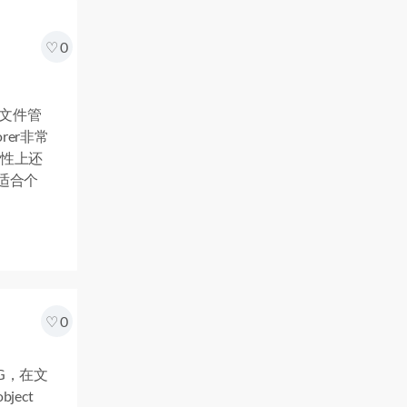
0
的文件管
er非常
性上还
d适合个
0
UG，在文
bject