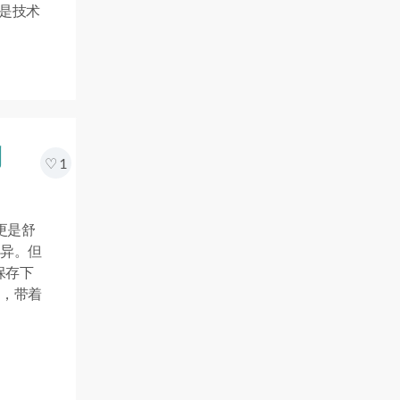
 我不是技术
。
到
1
果更是舒
异。但
保存下
，带着