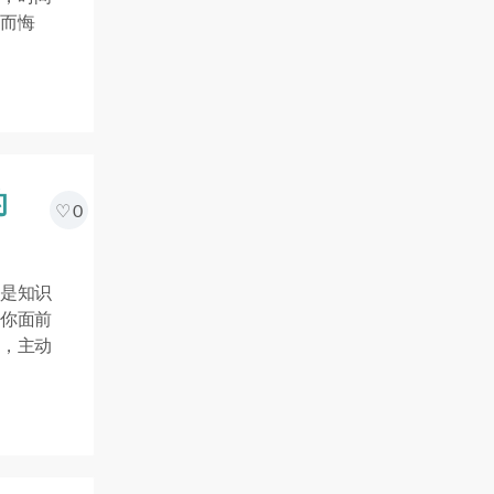
而悔
的
0
是知识
你面前
，主动