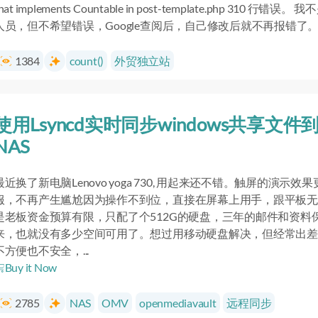
hat implements Countable in post-template.php 310 行错误。
人员，但不希望错误，Google查阅后，自己修改后就不再报错了
1384
count()
外贸独立站
使用Lsyncd实时同步windows共享文件
NAS
最近换了新电脑Lenovo yoga 730, 用起来还不错。触屏的演示效
服，不再产生尴尬因为操作不到位，直接在屏幕上用手，跟平板无
是老板资金预算有限，只配了个512G的硬盘，三年的邮件和资料
来，也就没有多少空间可用了。想过用移动硬盘解决，但经常出差
不方便也不安全，...
Buy it Now
2785
NAS
OMV
openmediavault
远程同步