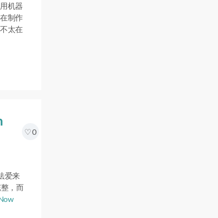
用机器
在制作
不太在
n
0
法爱来
完整，而
 Now