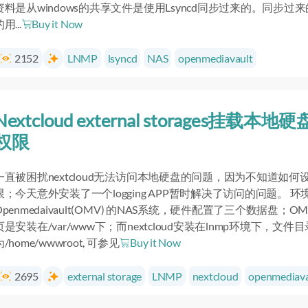
资料是从windows的共享文件是使用Lsyncd同步过来的。同步过
用...
Buy it Now
2152
LNMP
lsyncd
NAS
openmediavault
Nextcloud external storages挂载本地硬
权限
一直被困扰nextcloud无法访问本地硬盘的问题，因为不知道如何
限；今天意外安装了一个logging APP暂时解决了访问的问题。 
Openmedaivault(OMV) 的NAS系统，硬件配置了三个数据盘；O
页是安装在/var/www下；而nextcloud安装在lnmp环境下，文件目
为/home/wwwroot, 可参见
Buy it Now
2695
external storage
LNMP
nextcloud
openmediava