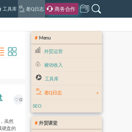
商务合作
工具库
老Q日志
Menu
外贸运营
被动收入
工具库
老Q日志
盘
0
SEO
，虽然
外贸课堂
载硬盘的