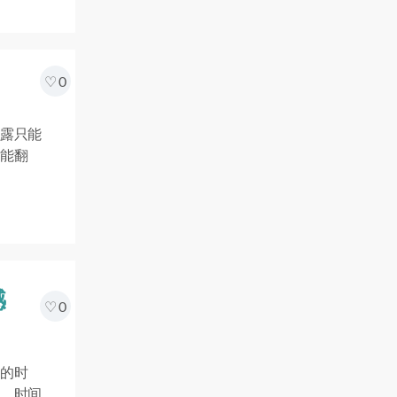
0
露只能
能翻
憾
0
的时
，时间