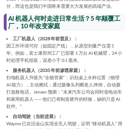
分，而这也是我们中国将来需要大力发展的高端产业。
AI 机器人何时走进日常生活？5 年颠覆工
厂，10 年改变家庭
工厂机器人（2028 年前普及）：
因工作环境可控（如固定产线），从原型到量产仅需 5
年。例如，富士康郑州工厂已部署 1 万台 AI 机械臂，24 小
时处理手机组装，误差小于 0.1 毫米。
服务机器人（2035 年前渗透家庭）：
扫地机器人升级为 “全能管家”：识别桌上水杯位置（物理
AI 能力），主动擦拭；通过摄像头判断老人摔倒，自动拨
打急救电话。Jensen 预测：“未来汽车公司会同时造电动车
和家用机器人 —— 他们已有制造硬件的经验，缺的只是 AI
软件。”
自动驾驶（当前进展）：
Waymo 已在旧金山实现全无人驾驶，证明 “移动机器人” 用