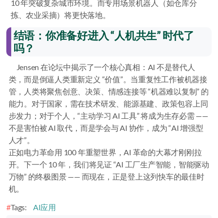
10 年突破复杂城市环境。而专用场景机器人（如仓库分
拣、农业采摘）将更快落地。
结语：你准备好进入 “人机共生” 时代了
吗？
Jensen 在论坛中揭示了一个核心真相：AI 不是替代人
类，而是倒逼人类重新定义 “价值”。当重复性工作被机器接
管，人类将聚焦创意、决策、情感连接等 “机器难以复制” 的
能力。对于国家，需在技术研发、能源基建、政策包容上同
步发力；对于个人，“主动学习 AI 工具” 将成为生存必需 ——
不是害怕被 AI 取代，而是学会与 AI 协作，成为 “AI 增强型
人才”。
正如电力革命用 100 年重塑世界，AI 革命的大幕才刚刚拉
开。下一个 10 年，我们将见证 “AI 工厂生产智能，智能驱动
万物” 的终极图景 —— 而现在，正是登上这列快车的最佳时
机。
Tags:
AI应用