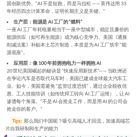
固创新优势。“AI 不是短跑，而是马拉松 —— 英伟达用 33
年经历四次计算革命，证明长期主义是关键。”
生产层：能源是 AI 工厂的 “燃料”
一座 AI 工厂年耗电量相当于一座中型城市，稳定且廉价的
能源供应（如可再生能源）成为核心竞争力。美国《通胀
削减法案》补贴本土芯片制造，本质是为 AI 工厂筑牢 “能
源底座”。
应用层：像 100 年前拥抱电力一样拥抱 AI
20 世纪美国崛起的秘诀是 “快速应用新技术”—— 当欧洲还
在争论汽车是否取代马车时，美国已建成全球最大汽车工
业。如今，美国需避免 “监管过度恐惧”，通过企业税收优
惠、工人技能培训（如传统焊工转向 AI 工厂运维），让 AI
渗透每个角落。“不是 AI 会抢走工作，而是用 AI 的公司会
抢走你的客户。”
Tips:
那么我们中国呢？吸引高端人才回流，加速高端芯
片自我研制和生产的能力