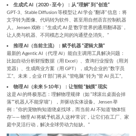
生成式 AI（2020 - 至今）：从 “理解” 到 “创造”
GPT-3、Stable Diffusion 等模型让 AI 学会 “翻译” 信息：将
文字转为图像、代码转为软件、甚至用自然语言控制机器
人。Jensen 戏称：“生成式 AI 是‘数字世界的通用翻译器’，
让人类与机器、不同模态之间的沟通壁垒消失。”
推理 AI（当前主流）：赋予机器 “逻辑大脑”
最新的 Agentic AI（代理 AI）能自主调用工具解决问题：
比如自动分析财报数据（用 Excel）、查询行业报告（用浏
览器）、生成商业方案（用 GPT），成为企业的 “数字员
工”。未来，企业 IT 部门将从 “管电脑” 转为 “管 AI 员工”。
物理 AI（未来 5-10 年）：让智能 “触摸” 现实
这是 AI 的终极形态：理解物理规律（如 “球滚出桌面会掉
落”“机器人不能穿墙”），并驱动实体设备。Jensen 举
例：“你的宠物狗知道绕桌找球，而当前 AI 不知道‘物体恒
存’—— 物理 AI 将赋予机器人这种‘常识’，让它们在工厂、家
庭中灵活行动，解决全球劳动力短缺。”