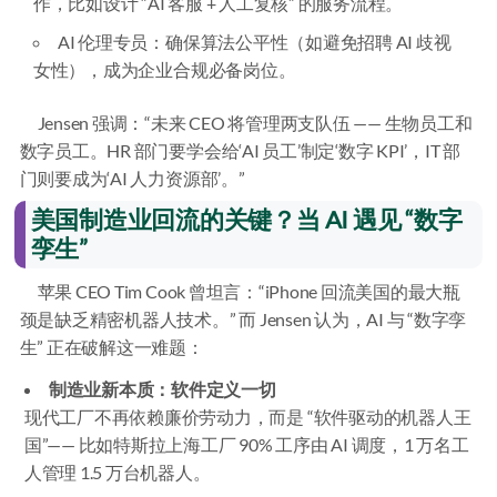
作，比如设计 “AI 客服 + 人工复核” 的服务流程。
AI 伦理专员：确保算法公平性（如避免招聘 AI 歧视
女性），成为企业合规必备岗位。
Jensen 强调：“未来 CEO 将管理两支队伍 —— 生物员工和
数字员工。HR 部门要学会给‘AI 员工’制定‘数字 KPI’，IT 部
门则要成为‘AI 人力资源部’。”
美国制造业回流的关键？当 AI 遇见 “数字
孪生”
苹果 CEO Tim Cook 曾坦言：“iPhone 回流美国的最大瓶
颈是缺乏精密机器人技术。” 而 Jensen 认为，AI 与 “数字孪
生” 正在破解这一难题：
制造业新本质：软件定义一切
现代工厂不再依赖廉价劳动力，而是 “软件驱动的机器人王
国”—— 比如特斯拉上海工厂 90% 工序由 AI 调度，1 万名工
人管理 1.5 万台机器人。