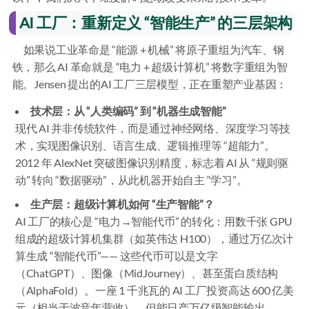
AI 工厂：重新定义 “智能生产” 的三层架构
如果说工业革命是 “能源 + 机械” 将原子重组为汽车、钢
铁，那么 AI 革命就是 “电力 + 超级计算机” 将数字重组为智
能。Jensen 提出的AI 工厂三层模型，正在重塑产业基因：
技术层：从 “人类编码” 到 “机器生成智能”
现代 AI 并非传统软件，而是通过神经网络、深度学习等技
术，实现图像识别、语言生成、逻辑推理等 “超能力”。
2012 年 AlexNet 突破图像识别精度，标志着 AI 从 “规则驱
动” 转向 “数据驱动”，从此机器开始自主 “学习”。
生产层：超级计算机如何 “生产智能”？
AI 工厂的核心是 “电力→智能代币” 的转化：用数千张 GPU
组成的超级计算机集群（如英伟达 H100），通过万亿次计
算生成 “智能代币”—— 这些代币可以是文字
（ChatGPT）、图像（MidJourney）、甚至蛋白质结构
（AlphaFold）。一座 1 千兆瓦的 AI 工厂投资高达 600 亿美
元（相当于波音年营收），但能日产万亿级智能输出。