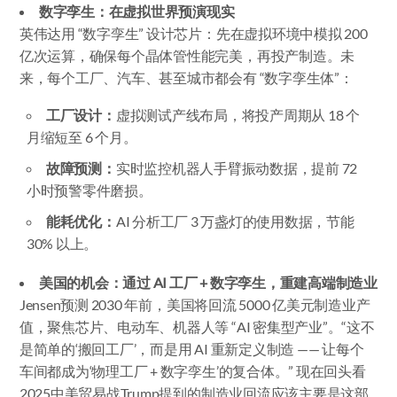
数字孪生：在虚拟世界预演现实
英伟达用 “数字孪生” 设计芯片：先在虚拟环境中模拟 200
亿次运算，确保每个晶体管性能完美，再投产制造。未
来，每个工厂、汽车、甚至城市都会有 “数字孪生体”：
工厂设计：
虚拟测试产线布局，将投产周期从 18 个
月缩短至 6 个月。
故障预测：
实时监控机器人手臂振动数据，提前 72
小时预警零件磨损。
能耗优化：
AI 分析工厂 3 万盏灯的使用数据，节能
30% 以上。
美国的机会：通过 AI 工厂 + 数字孪生，重建高端制造业
Jensen预测 2030 年前，美国将回流 5000 亿美元制造业产
值，聚焦芯片、电动车、机器人等 “AI 密集型产业”。“这不
是简单的‘搬回工厂’，而是用 AI 重新定义制造 —— 让每个
车间都成为‘物理工厂 + 数字孪生’的复合体。” 现在回头看
2025中美贸易战Trump提到的制造业回流应该主要是这部