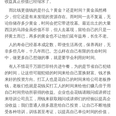
收益真正价值已经缩水了。
而比钱更值钱的是什么？黄金？还是时间？黄金虽然稀
少，但它还是有未发现的资源存在。而时间一去不复返，无
论你储存多少黄金，时间会把它带进坟墓。最近出土的大量
西汉的马蹄金虽价值不菲，但人去墓现，留给自己的只是一
抔黄土而已，再多的黄金也不让他们延年益寿，长生不老。
人的寿命已经基本成定数，即使生活再优，保养再好，无
非多些几年，十几年而已。怎么样在自己有限的生命时间
中，做更多自己想做的事，就是要学会利用好时间。
有人不惜花千万跟巴菲特共进午餐，为的是节省自己犯错
的时间，让这些可能犯错的时间来给自己置换财富。钱才换
来好的投资方向。打工人也是花自己的时间来给公司老板挣
钱，老板们也就是花钱买打工人的时间来给他们赚几倍于用
自己时间劳动所获得的收益。企业也会花钱请顾问或讲师过
来培训公司员工，用钱来获取顾问或讲师们的经验以提高企
业收益；我们普通人很多愿意给自己投资，让自己不断地接
受各种培训，训练甚至考证，以提高自己单位时间的价值，