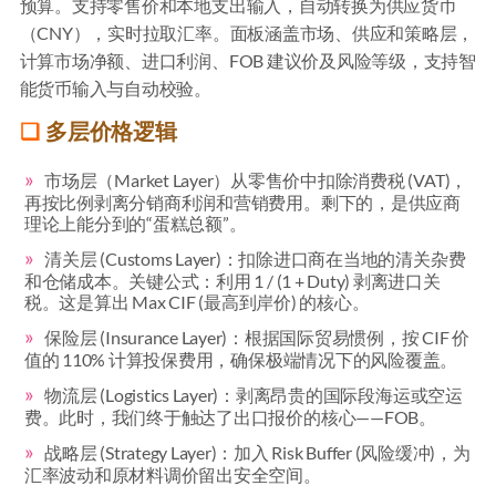
预算。支持零售价和本地支出输入，自动转换为供应货币
（CNY），实时拉取汇率。面板涵盖市场、供应和策略层，
计算市场净额、进口利润、FOB 建议价及风险等级，支持智
能货币输入与自动校验。
多层价格逻辑
市场层（Market Layer）从零售价中扣除消费税 (VAT)，
再按比例剥离分销商利润和营销费用。剩下的，是供应商
理论上能分到的“蛋糕总额”。
清关层 (Customs Layer)：扣除进口商在当地的清关杂费
和仓储成本。关键公式：利用 1 / (1 + Duty) 剥离进口关
税。这是算出 Max CIF (最高到岸价) 的核心。
保险层 (Insurance Layer)：根据国际贸易惯例，按 CIF 价
值的 110% 计算投保费用，确保极端情况下的风险覆盖。
物流层 (Logistics Layer)：剥离昂贵的国际段海运或空运
费。此时，我们终于触达了出口报价的核心——FOB。
战略层 (Strategy Layer)：加入 Risk Buffer (风险缓冲)，为
汇率波动和原材料调价留出安全空间。