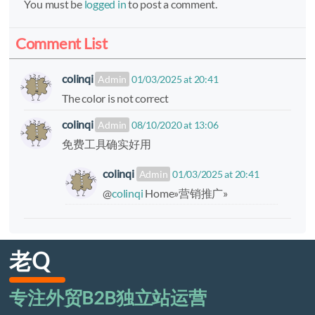
You must be
logged in
to post a comment.
Comment List
colinqi
01/03/2025 at 20:41
The color is not correct
colinqi
08/10/2020 at 13:06
免费工具确实好用
colinqi
01/03/2025 at 20:41
@
colinqi
Home»营销推广»
老Q
专注外贸B2B独立站运营